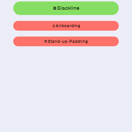
Slackline
B
Airboarding
C
Stand-up-Paddling
D