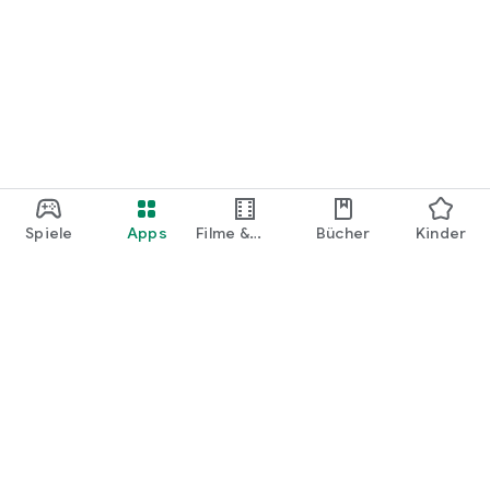
Spiele
Apps
Filme &
Bücher
Kinder
Shows
Google Play
Play Pass
Play Points