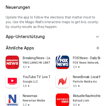
Neuerungen
Update the app to follow the elections that matter most to
you. Use the Magic Wall's interactive maps to get live, county-
by-county results as they happen.
App-Unterstützung
expand_more
Ähnliche Apps
arrow_forward
Breaking News - Live Headlines
FOX News - Daily Brea
YING LIANG HK LIMITED
FOX News Network, LLC
4,3
3,0
star
star
YouTube TV: Live TV & more
NewsBreak: Local News
Google LLC
Particle Media Inc.
3,8
4,6
star
star
Newsmax
Aktuelle Nachrichten
Newsmax Media
Beloud.com
3,2
4,5
star
star