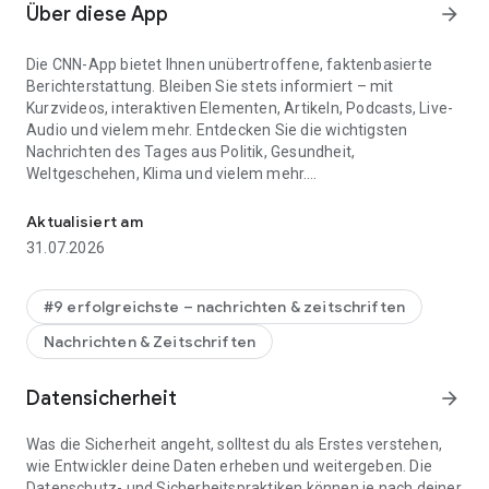
Über diese App
arrow_forward
Die CNN-App bietet Ihnen unübertroffene, faktenbasierte
Berichterstattung. Bleiben Sie stets informiert – mit
Kurzvideos, interaktiven Elementen, Artikeln, Podcasts, Live-
Audio und vielem mehr. Entdecken Sie die wichtigsten
Nachrichten des Tages aus Politik, Gesundheit,
Weltgeschehen, Klima und vielem mehr.
Bleiben Sie mit CNN über die aktuellen Nachrichten, Live-Update
Laden Sie die CNN-App herunter und verstehen Sie die Welt
Aktualisiert am
besser.
31.07.2026
STARTEN SIE JETZT DAS CNN-EXPERTUM!
Streamen Sie jetzt unbegrenzt Inhalte, darunter globale
#9 erfolgreichste – nachrichten & zeitschriften
Nachrichten rund um die Uhr, tägliche Sendungen von
Nachrichten & Zeitschriften
renommierten Journalisten, preisgekrönte Serien und Filme
und vieles mehr.
Datensicherheit
arrow_forward
VERFOLGEN SIE WICHTIGE WAHLEN.
Verfolgen Sie Wahlen live mit der interaktiven Magic Wall.
Was die Sicherheit angeht, solltest du als Erstes verstehen,
Erhalten Sie Live-Ergebnisse auf Landes- und
wie Entwickler deine Daten erheben und weitergeben. Die
Kommunalebene und vergleichen Sie die Daten von 2026
Datenschutz- und Sicherheitspraktiken können je nach deiner