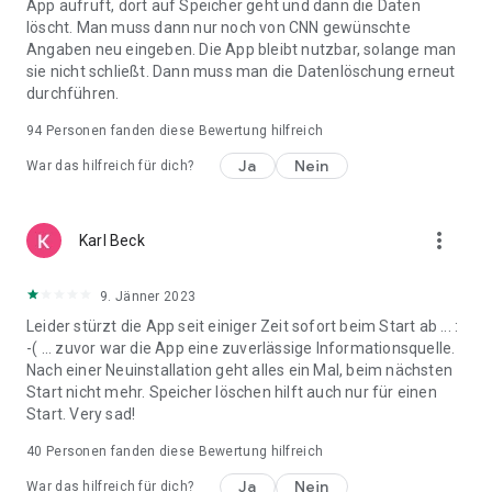
App aufruft, dort auf Speicher geht und dann die Daten
• Weltweite Nachrichten rund um die Uhr
löscht. Man muss dann nur noch von CNN gewünschte
• Live-Berichterstattung
Angaben neu eingeben. Die App bleibt nutzbar, solange man
• Exklusive Videos
sie nicht schließt. Dann muss man die Datenlöschung erneut
• Eigenproduktionen
durchführen.
• Preisgekrönte Filme
• Unbegrenzt Artikel
94
Personen fanden diese Bewertung hilfreich
Ja
Nein
War das hilfreich für dich?
Basis-Abo – Das CNN-Basis-Erlebnis
• Unbegrenzt Artikel
Ihr Abonnement verlängert sich automatisch zum jeweils
more_vert
Karl Beck
gültigen Preis, sofern Sie es nicht mindestens 24 Stunden vor
Ablauf kündigen. Die Verlängerung wird Ihrem App-Store-
9. Jänner 2023
Konto innerhalb von 24 Stunden vor Ablauf Ihres aktuellen
Abonnementzeitraums automatisch zum gleichen Preis
Leider stürzt die App seit einiger Zeit sofort beim Start ab ... :
belastet. Sie können Ihr Abonnement im Google Play Store
-( ... zuvor war die App eine zuverlässige Informationsquelle.
oder in den Einstellungen Ihres Android-Geräts verwalten.
Nach einer Neuinstallation geht alles ein Mal, beim nächsten
Start nicht mehr. Speicher löschen hilft auch nur für einen
Start. Very sad!
40
Personen fanden diese Bewertung hilfreich
Ja
Nein
War das hilfreich für dich?