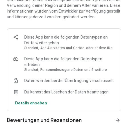
ganz einfach mit denen vergangener Wahlen.
Verwendung, deiner Region und deinem Alter variieren. Diese
Informationen wurden vom Entwickler zur Verfügung gestellt
VERFOLGEN SIE LIVE-UPDATES.
und können jederzeit von ihm geändert werden.
Richten Sie individuelle Benachrichtigungen ein, um keine
Neuigkeiten zu verpassen. Unsere Live-Updates werden
laufend aktualisiert und liefern Ihnen stets aktuelle
Diese App kann die folgenden Datentypen an
Informationen.
Dritte weitergeben
Standort, App-Aktivitäten und Geräte- oder andere IDs
Erleben Sie die Geschichte live.
Sehen Sie selbst mit CNN Live-Video oder bleiben Sie mit CNN
Diese App kann die folgenden Datentypen
Shorts schnell auf dem Laufenden.
erheben
Standort, Personenbezogene Daten und 5 weitere
Bleiben Sie mit Expertenanalysen bestens informiert.
Preisgekrönte Journalisten liefern Ihnen tiefgründige
Daten werden bei der Übertragung verschlüsselt
Analysen und relevante Hintergrundinformationen – damit
Sie für die Zukunft gerüstet sind.
Du kannst das Löschen der Daten beantragen
Tauchen Sie tiefer ein mit Live-Berichterstattung.
Details ansehen
Genießen Sie eine 5-minütige Vorschau auf CNN Live.
Schalten Sie unbegrenztes Streaming frei, inklusive CNN-
Originalserien und Dokumentationen, CNN, CNN International
Bewertungen und Rezensionen
arrow_forward
und HLN, indem Sie sich bei Ihrem TV-Anbieter anmelden.