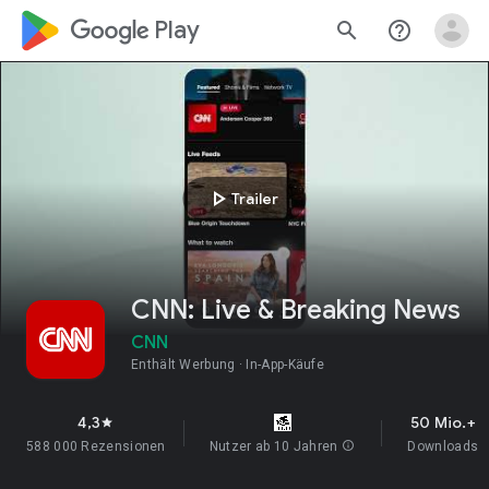
google_logo Play
search
help_outline
play_arrow
Trailer
CNN: Live & Breaking News
CNN
Enthält Werbung
In-App-Käufe
4,3
50 Mio.+
star
588 000 Rezensionen
Nutzer ab 10 Jahren
info
Downloads